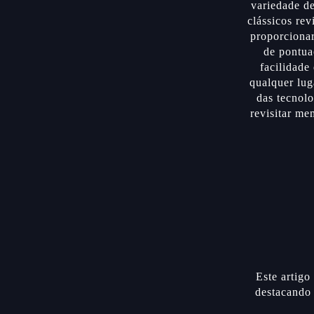
variedade de
clássicos re
proporcionar
de pontua
facilidade
qualquer lug
das tecnolo
revisitar me
Este artigo
destacando 