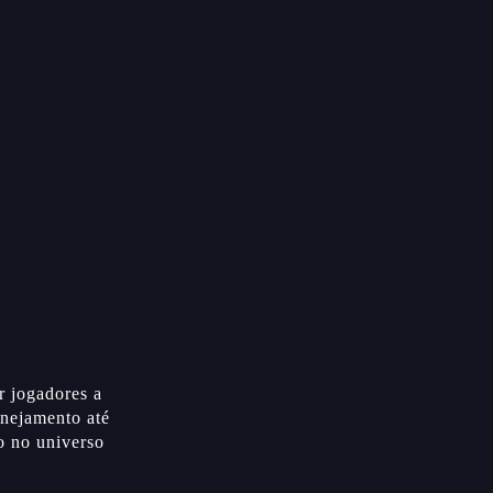
r jogadores a
anejamento até
o no universo