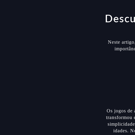
Descu
Neste artigo
importânc
Os jogos de a
transformou 
simplicidade
idades. N