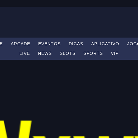
E
ARCADE
EVENTOS
DICAS
APLICATIVO
JOG
LIVE
NEWS
SLOTS
SPORTS
VIP