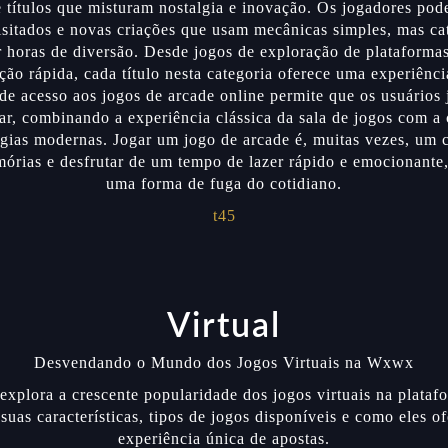
 títulos que misturam nostalgia e inovação. Os jogadores po
visitados e novas criações que usam mecânicas simples, mas cat
 horas de diversão. Desde jogos de exploração de plataformas
ção rápida, cada título nesta categoria oferece uma experiênci
 de acesso aos jogos de arcade online permite que os usuário
ar, combinando a experiência clássica da sala de jogos com a
gias modernas. Jogar um jogo de arcade é, muitas vezes, um 
mórias e desfrutar de um tempo de lazer rápido e emocionante
uma forma de fuga do cotidiano.
t45
Virtual
Desvendando o Mundo dos Jogos Virtuais na Wxwx
 explora a crescente popularidade dos jogos virtuais na plat
suas características, tipos de jogos disponíveis e como eles 
experiência única de apostas.