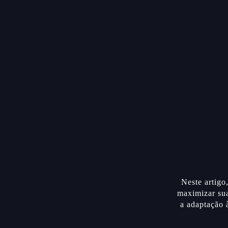
Neste artigo
maximizar sua
a adaptação 