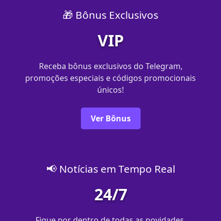
🎁 Bônus Exclusivos
VIP
Receba bônus exclusivos do Telegram,
promoções especiais e códigos promocionais
únicos!
Ver Bônus
📢 Notícias em Tempo Real
24/7
Fique por dentro de todas as novidades,