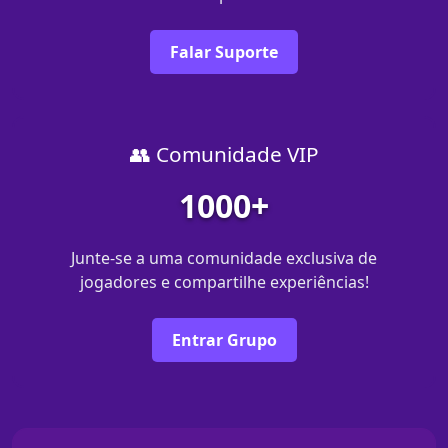
Falar Suporte
👥 Comunidade VIP
1000+
Junte-se a uma comunidade exclusiva de
jogadores e compartilhe experiências!
Entrar Grupo