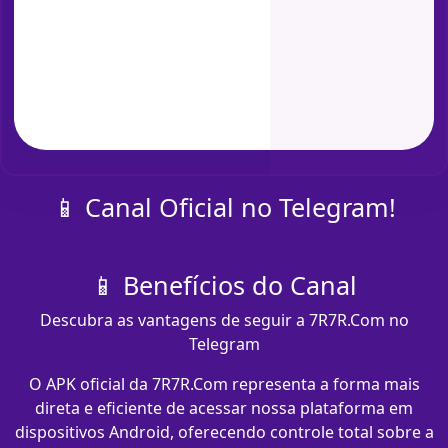
📱 Canal Oficial no Telegram!
📱 Benefícios do Canal
Descubra as vantagens de seguir a 7R7R.Com no
Telegram
O APK oficial da 7R7R.Com representa a forma mais
direta e eficiente de acessar nossa plataforma em
dispositivos Android, oferecendo controle total sobre a