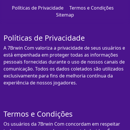
Políticas de Privacidade
Termos e Condições
Sitemap
Políticas de Privacidade
A 7Brwin Com valoriza a privacidade de seus usuários e
está empenhada em proteger todas as informações
pessoais fornecidas durante o uso de nossos canais de
comunicação. Todos os dados coletados são utilizados
exclusivamente para fins de melhoria contínua da
experiência de nossos jogadores.
Termos e Condições
Os usuários da 7Brwin Com concordam em respeitar