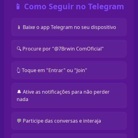
📱 Como Seguir no Telegram
📱 Baixe o app Telegram no seu dispositivo
🔍 Procure por "@7Brwin ComOficial"
👆 Toque em "Entrar" ou "Join"
🔔 Ative as notificações para não perder
nada
💬 Participe das conversas e interaja