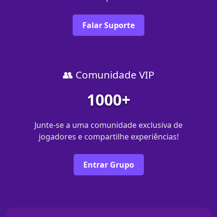
Falar Suporte
👥 Comunidade VIP
1000+
Junte-se a uma comunidade exclusiva de
jogadores e compartilhe experiências!
Entrar Grupo