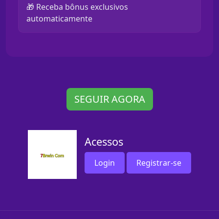
🎁 Receba bônus exclusivos
automaticamente
SEGUIR AGORA
Acessos
Login
Registrar-se