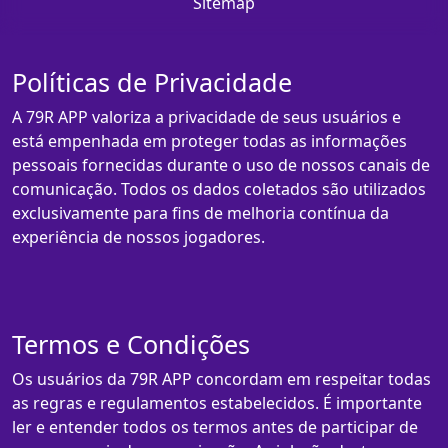
Sitemap
Políticas de Privacidade
A 79R APP valoriza a privacidade de seus usuários e
está empenhada em proteger todas as informações
pessoais fornecidas durante o uso de nossos canais de
comunicação. Todos os dados coletados são utilizados
exclusivamente para fins de melhoria contínua da
experiência de nossos jogadores.
Termos e Condições
Os usuários da 79R APP concordam em respeitar todas
as regras e regulamentos estabelecidos. É importante
ler e entender todos os termos antes de participar de