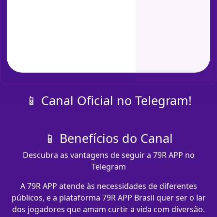
📱 Canal Oficial no Telegram!
📱 Benefícios do Canal
Descubra as vantagens de seguir a 79R APP no
Telegram
A 79R APP atende às necessidades de diferentes
públicos, e a plataforma 79R APP Brasil quer ser o lar
dos jogadores que amam curtir a vida com diversão.