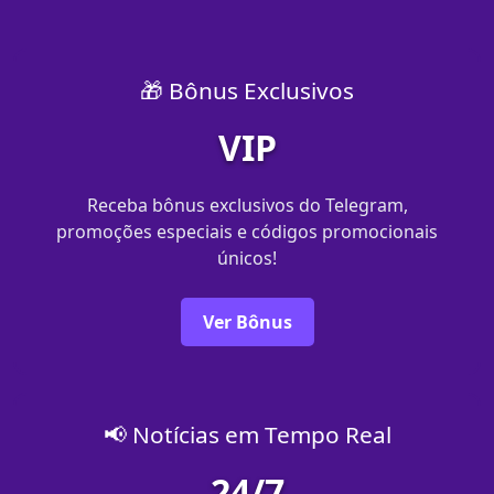
🎁 Bônus Exclusivos
VIP
Receba bônus exclusivos do Telegram,
promoções especiais e códigos promocionais
únicos!
Ver Bônus
📢 Notícias em Tempo Real
24/7