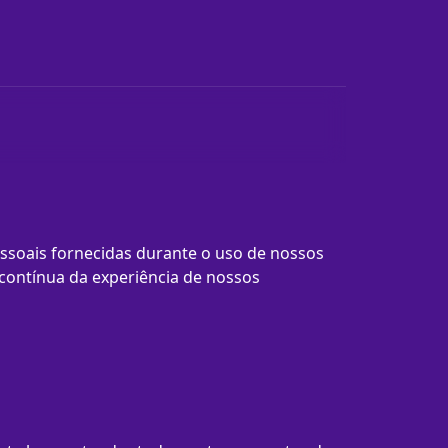
ssoais fornecidas durante o uso de nossos
 contínua da experiência de nossos