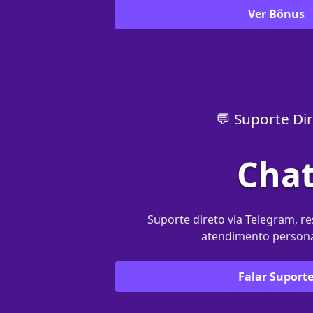
Ver Bônus
💬 Suporte Di
Cha
Suporte direto via Telegram, r
atendimento persona
Falar Suport