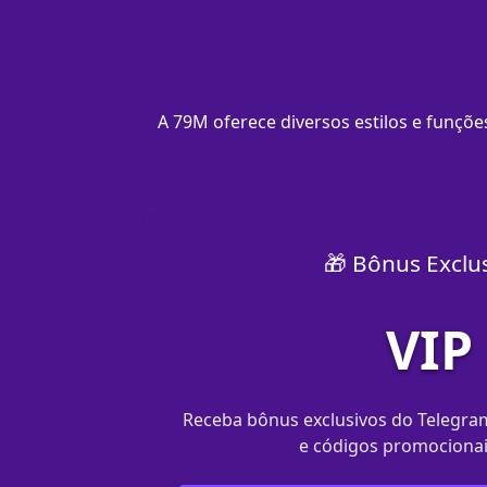
A 79M oferece diversos estilos e funções
🎁 Bônus Exclu
VIP
Receba bônus exclusivos do Telegra
e códigos promocionai