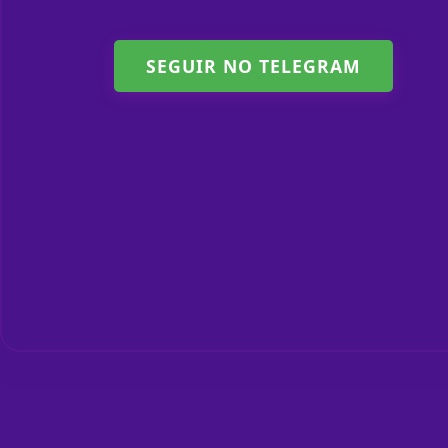
SEGUIR NO TELEGRAM