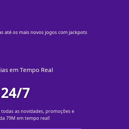
utas até os mais novos jogos com jackpots
cias em Tempo Real
24/7
e todas as novidades, promoções e
da 79M em tempo real!