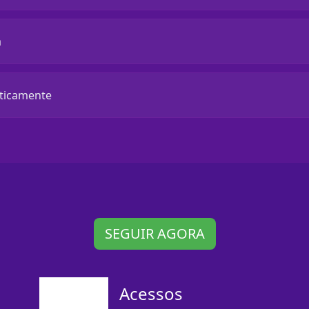
a
aticamente
SEGUIR AGORA
Acessos