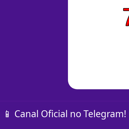
📱 Canal Oficial no Telegram!