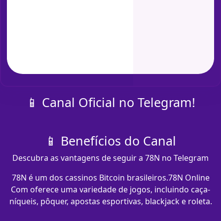
📱 Canal Oficial no Telegram!
📱 Benefícios do Canal
Descubra as vantagens de seguir a 78N no Telegram
78N é um dos cassinos Bitcoin brasileiros.78N Online
Com oferece uma variedade de jogos, incluindo caça-
níqueis, pôquer, apostas esportivas, blackjack e roleta.