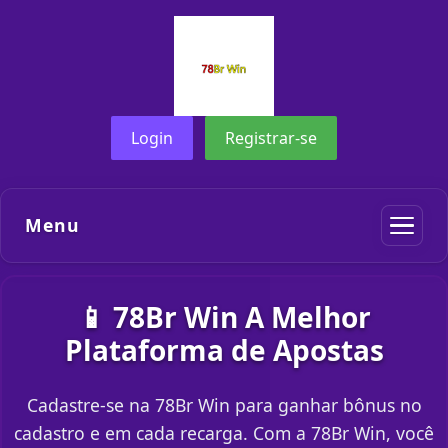
Login
Registrar-se
Menu
📱 78Br Win A Melhor
Plataforma de Apostas
Cadastre-se na 78Br Win para ganhar bônus no
cadastro e em cada recarga. Com a 78Br Win, você