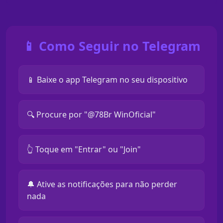
📱 Como Seguir no Telegram
📱 Baixe o app Telegram no seu dispositivo
🔍 Procure por "@78Br WinOficial"
👆 Toque em "Entrar" ou "Join"
🔔 Ative as notificações para não perder
nada