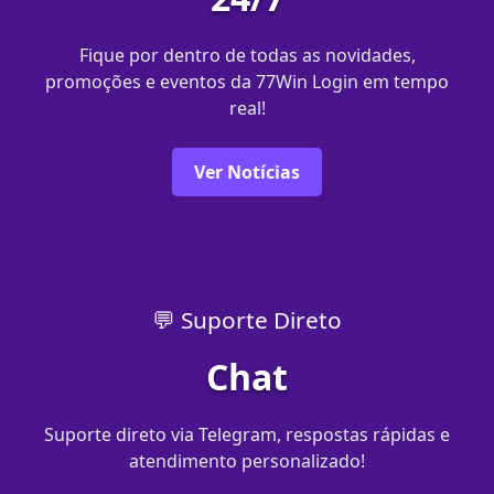
Fique por dentro de todas as novidades,
promoções e eventos da 77Win Login em tempo
real!
Ver Notícias
💬 Suporte Direto
Chat
Suporte direto via Telegram, respostas rápidas e
atendimento personalizado!