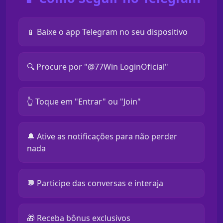
📱 Baixe o app Telegram no seu dispositivo
🔍 Procure por "@77Win LoginOficial"
👆 Toque em "Entrar" ou "Join"
🔔 Ative as notificações para não perder
nada
💬 Participe das conversas e interaja
🎁 Receba bônus exclusivos