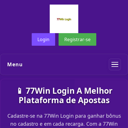
Login
Registrar-se
Menu
📱 77Win Login A Melhor
Plataforma de Apostas
Cadastre-se na 77Win Login para ganhar bônus
no cadastro e em cada recarga. Com a 77Win