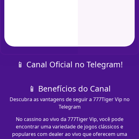
📱 Canal Oficial no Telegram!
📱 Benefícios do Canal
Descubra as vantagens de seguir a 777Tiger Vip no
Telegram
No cassino ao vivo da 777Tiger Vip, você pode
encontrar uma variedade de jogos clássicos e
populares com dealer ao vivo que oferecem uma