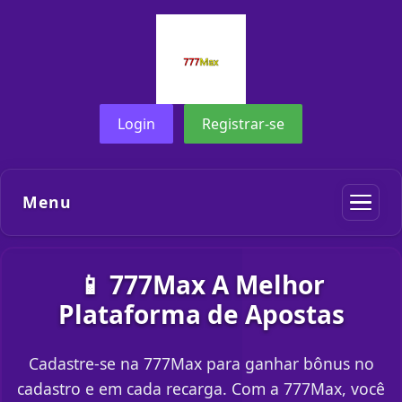
Login
Registrar-se
Menu
📱 777Max A Melhor
Plataforma de Apostas
Cadastre-se na 777Max para ganhar bônus no
cadastro e em cada recarga. Com a 777Max, você