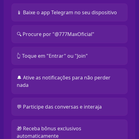
📱 Baixe o app Telegram no seu dispositivo
🔍 Procure por "@777MaxOficial"
👆 Toque em "Entrar" ou "Join"
🔔 Ative as notificações para não perder
nada
💬 Participe das conversas e interaja
🎁 Receba bônus exclusivos
automaticamente