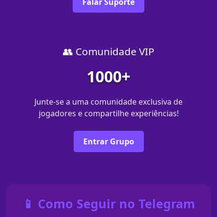
Falar Suporte
👥 Comunidade VIP
1000+
Junte-se a uma comunidade exclusiva de
jogadores e compartilhe experiências!
Entrar Grupo
📱 Como Seguir no Telegram