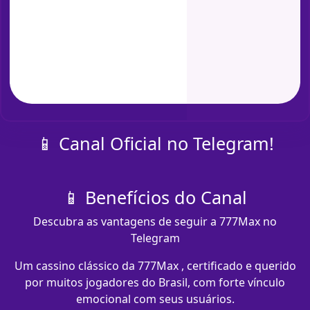
📱 Canal Oficial no Telegram!
📱 Benefícios do Canal
Descubra as vantagens de seguir a 777Max no
Telegram
Um cassino clássico da 777Max , certificado e querido
por muitos jogadores do Brasil, com forte vínculo
emocional com seus usuários.