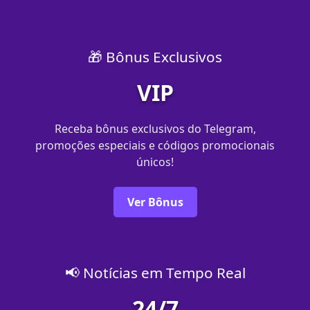
🎁 Bônus Exclusivos
VIP
Receba bônus exclusivos do Telegram,
promoções especiais e códigos promocionais
únicos!
Ver Bônus
📢 Notícias em Tempo Real
24/7