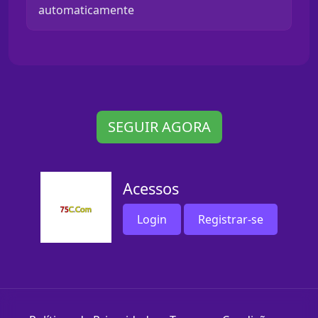
automaticamente
SEGUIR AGORA
Acessos
Login
Registrar-se