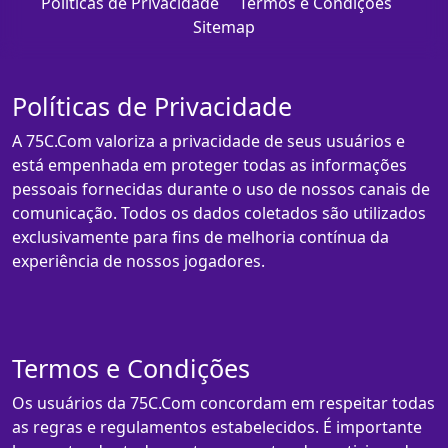
Políticas de Privacidade
Termos e Condições
Sitemap
Políticas de Privacidade
A 75C.Com valoriza a privacidade de seus usuários e
está empenhada em proteger todas as informações
pessoais fornecidas durante o uso de nossos canais de
comunicação. Todos os dados coletados são utilizados
exclusivamente para fins de melhoria contínua da
experiência de nossos jogadores.
Termos e Condições
Os usuários da 75C.Com concordam em respeitar todas
as regras e regulamentos estabelecidos. É importante