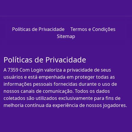
Políticas de Privacidade
Termos e Condições
Sitemap
Políticas de Privacidade
A 7359 Com Login valoriza a privacidade de seus
usuários e está empenhada em proteger todas as
informações pessoais fornecidas durante o uso de
nossos canais de comunicação. Todos os dados
coletados são utilizados exclusivamente para fins de
melhoria contínua da experiência de nossos jogadores.