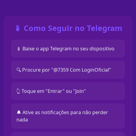
📱 Como Seguir no Telegram
📱 Baixe o app Telegram no seu dispositivo
🔍 Procure por "@7359 Com LoginOficial"
👆 Toque em "Entrar" ou "Join"
🔔 Ative as notificações para não perder
nada