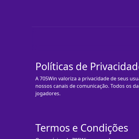
Políticas de Privacida
A 705Win valoriza a privacidade de seus us
nossos canais de comunicação. Todos os dad
jogadores.
Termos e Condições