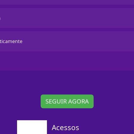
a
aticamente
SEGUIR AGORA
Acessos