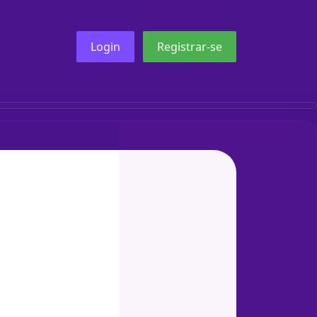
Login
Registrar-se