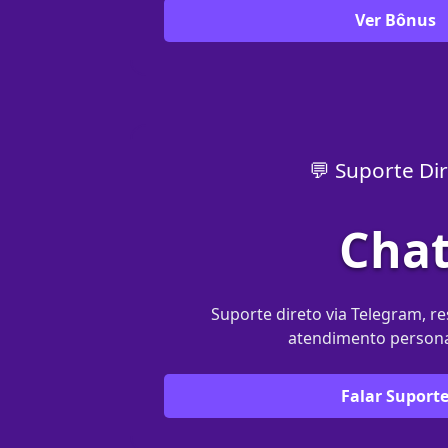
Ver Bônus
💬 Suporte Di
Cha
Suporte direto via Telegram, r
atendimento persona
Falar Suport