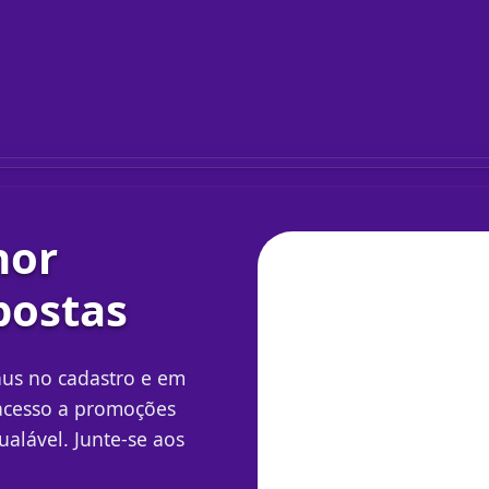
hor
postas
us no cadastro e em
acesso a promoções
ualável. Junte-se aos