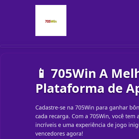
📱 705Win A Mel
Plataforma de A
Cadastre-se na 705Win para ganhar bôn
cada recarga. Com a 705Win, você tem 
incríveis e uma experiência de jogo inig
vencedores agora!