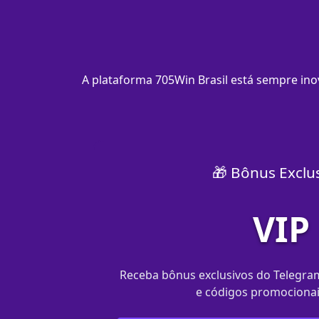
A plataforma 705Win Brasil está sempre in
🎁 Bônus Exclu
VIP
Receba bônus exclusivos do Telegra
e códigos promocionai