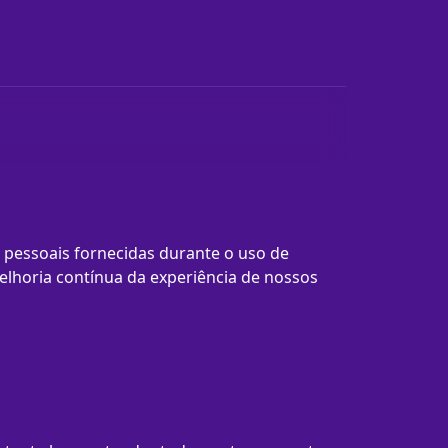
 pessoais fornecidas durante o uso de
elhoria contínua da experiência de nossos