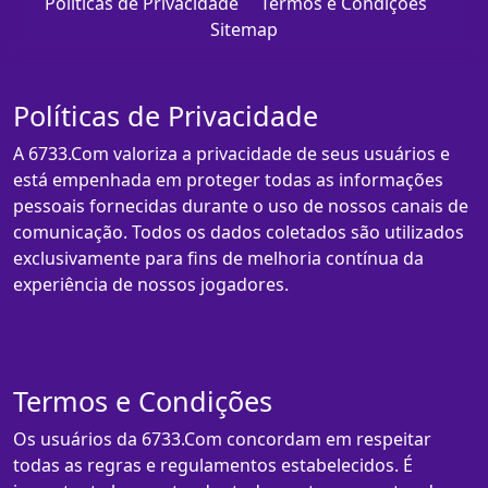
Políticas de Privacidade
Termos e Condições
Sitemap
Políticas de Privacidade
A 6733.Com valoriza a privacidade de seus usuários e
está empenhada em proteger todas as informações
pessoais fornecidas durante o uso de nossos canais de
comunicação. Todos os dados coletados são utilizados
exclusivamente para fins de melhoria contínua da
experiência de nossos jogadores.
Termos e Condições
Os usuários da 6733.Com concordam em respeitar
todas as regras e regulamentos estabelecidos. É