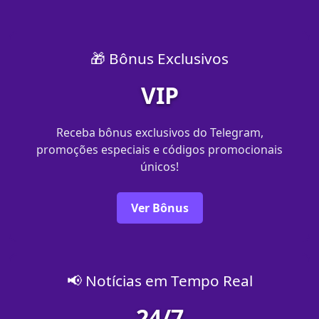
🎁 Bônus Exclusivos
VIP
Receba bônus exclusivos do Telegram,
promoções especiais e códigos promocionais
únicos!
Ver Bônus
📢 Notícias em Tempo Real
24/7