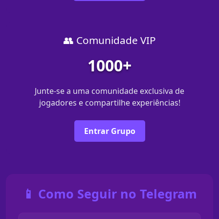
👥 Comunidade VIP
1000+
Junte-se a uma comunidade exclusiva de
jogadores e compartilhe experiências!
Entrar Grupo
📱 Como Seguir no Telegram