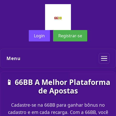
Login
Registrar-se
Menu
📱 66BB A Melhor Plataforma
de Apostas
Cadastre-se na 66BB para ganhar bônus no
cadastro e em cada recarga. Com a 66BB, você