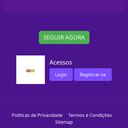
SEGUIR AGORA
Acessos
Login
Registrar-se
Políticas de Privacidade
Termos e Condições
Sitemap