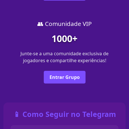
👥 Comunidade VIP
1000+
Junte-se a uma comunidade exclusiva de
jogadores e compartilhe experiências!
Entrar Grupo
📱 Como Seguir no Telegram