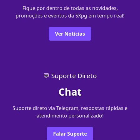
Fique por dentro de todas as novidades,
promoções e eventos da 5Xpg em tempo real!
Ver Notícias
💬 Suporte Direto
Chat
Suporte direto via Telegram, respostas rápidas e
atendimento personalizado!
Falar Suporte