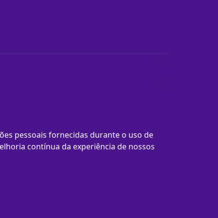
ões pessoais fornecidas durante o uso de
elhoria contínua da experiência de nossos