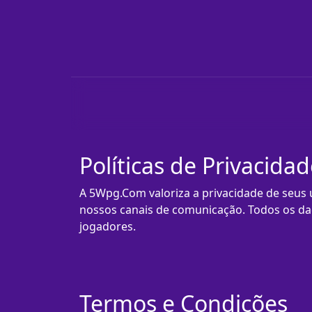
Políticas de Privacida
A 5Wpg.Com valoriza a privacidade de seus
nossos canais de comunicação. Todos os dad
jogadores.
Termos e Condições