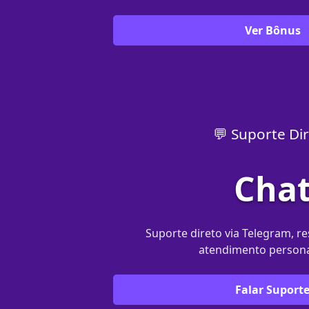
Ver Bônus
💬 Suporte Di
Cha
Suporte direto via Telegram, r
atendimento persona
Falar Suport