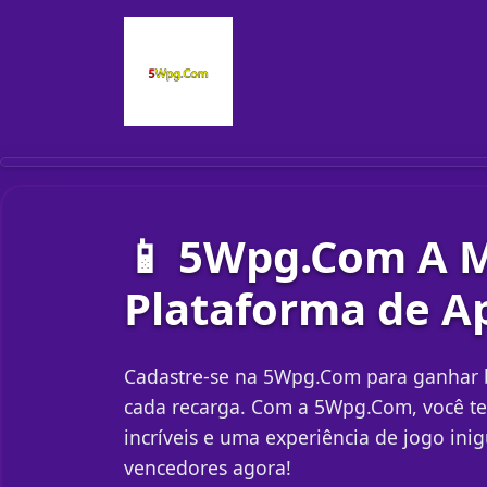
📱 5Wpg.Com A 
Plataforma de A
Cadastre-se na 5Wpg.Com para ganhar 
cada recarga. Com a 5Wpg.Com, você t
incríveis e uma experiência de jogo inig
vencedores agora!