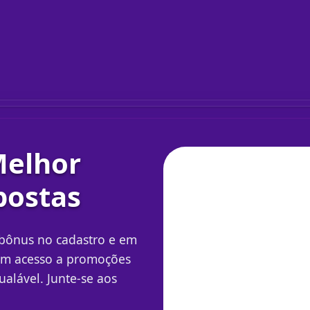
Melhor
postas
bônus no cadastro e em
em acesso a promoções
ualável. Junte-se aos