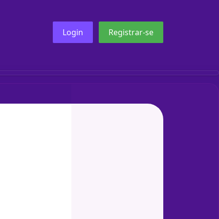
Login
Registrar-se