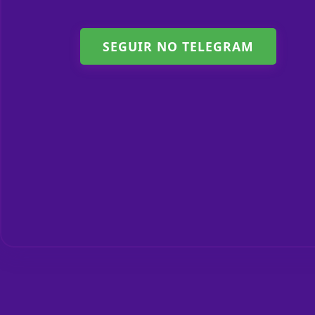
SEGUIR NO TELEGRAM