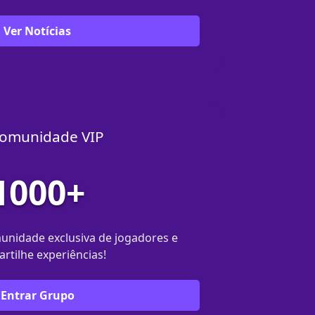
Ver Notícias
Comunidade VIP
1000+
unidade exclusiva de jogadores e
rtilhe experiências!
Entrar Grupo