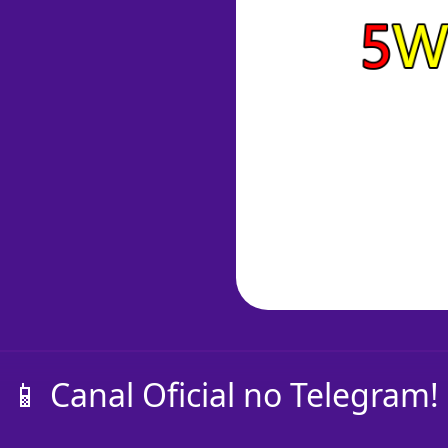
📱 Canal Oficial no Telegram!