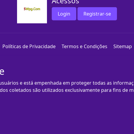
Acessos
Login
Registrar-se
Políticas de Privacidade
Termos e Condições
Sitemap
de
 usuários e está empenhada em proteger todas as informaç
os coletados são utilizados exclusivamente para fins de m