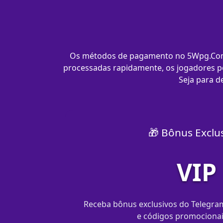
Os métodos de pagamento no 5Wpg.Com co
processadas rapidamente, os jogadores po
Seja para d
🎁 Bônus Exclu
VIP
Receba bônus exclusivos do Telegra
e códigos promocionai