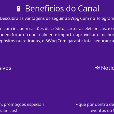
📱 Benefícios do Canal
Descubra as vantagens de seguir a 5Wpg.Com no Telegra
m​ incluem cartões de crédito, carteiras eletrônicas, e t
dem focar no que realmente importa: aproveitar o melhor do
epósitos ou retiradas, o 5Wpg.Com garante total segurança 
sivos
📢 Notí
m, promoções especiais
Fique por dentro d
s únicos!
eventos da