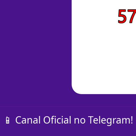
📱 Canal Oficial no Telegram!