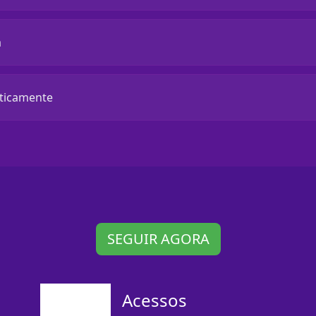
a
aticamente
SEGUIR AGORA
Acessos