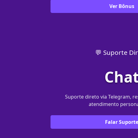
Ver Bônus
💬 Suporte Di
Cha
Suporte direto via Telegram, r
atendimento persona
Falar Suport