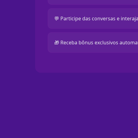
💬 Participe das conversas e interaj
🎁 Receba bônus exclusivos autom