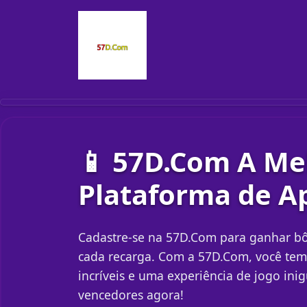
📱 57D.Com A Me
Plataforma de A
Cadastre-se na 57D.Com para ganhar b
cada recarga. Com a 57D.Com, você te
incríveis e uma experiência de jogo inig
vencedores agora!