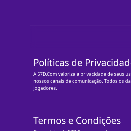
Políticas de Privacida
A 57D.Com valoriza a privacidade de seus 
nossos canais de comunicação. Todos os dad
jogadores.
Termos e Condições