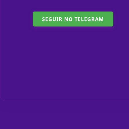
SEGUIR NO TELEGRAM