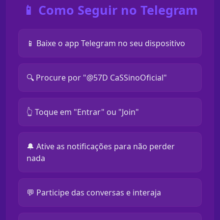
📱 Como Seguir no Telegram
📱 Baixe o app Telegram no seu dispositivo
🔍 Procure por "@57D CaSSinoOficial"
👆 Toque em "Entrar" ou "Join"
🔔 Ative as notificações para não perder
nada
💬 Participe das conversas e interaja