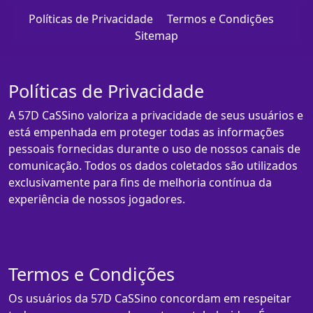
Políticas de Privacidade
Termos e Condições
Sitemap
Políticas de Privacidade
A 57D CaSSino valoriza a privacidade de seus usuários e
está empenhada em proteger todas as informações
pessoais fornecidas durante o uso de nossos canais de
comunicação. Todos os dados coletados são utilizados
exclusivamente para fins de melhoria contínua da
experiência de nossos jogadores.
Termos e Condições
Os usuários da 57D CaSSino concordam em respeitar