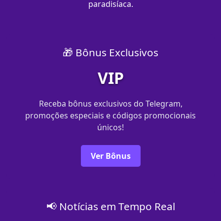
paradisíaca.
🎁 Bônus Exclusivos
VIP
Receba bônus exclusivos do Telegram,
promoções especiais e códigos promocionais
únicos!
Ver Bônus
📢 Notícias em Tempo Real