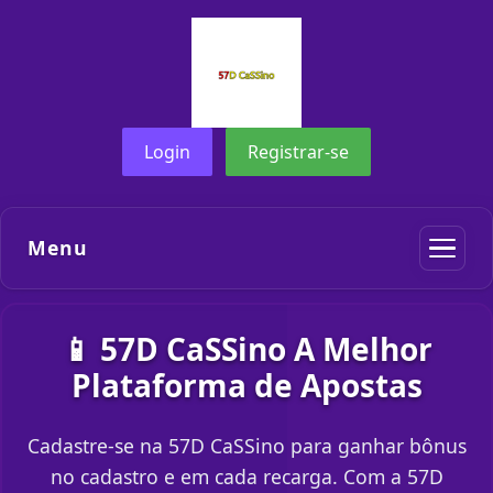
Login
Registrar-se
Menu
📱 57D CaSSino A Melhor
Plataforma de Apostas
Cadastre-se na 57D CaSSino para ganhar bônus
no cadastro e em cada recarga. Com a 57D