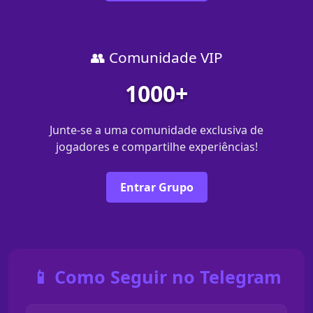
👥 Comunidade VIP
1000+
Junte-se a uma comunidade exclusiva de
jogadores e compartilhe experiências!
Entrar Grupo
📱 Como Seguir no Telegram