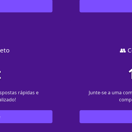
reto
👥 
t
espostas rápidas e
Junte-se a uma com
lizado!
compa
e