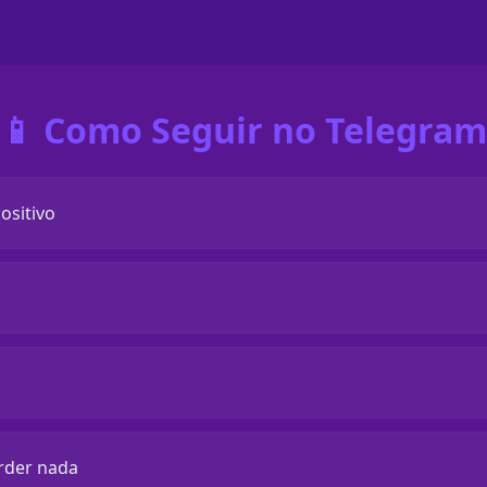
📱 Como Seguir no Telegram
ositivo
erder nada