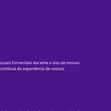
ssoais fornecidas durante o uso de nossos
 contínua da experiência de nossos