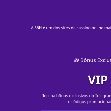
A 56H é um dos sites de cassino online ma
🎁 Bônus Exclu
VIP
Receba bônus exclusivos do Telegra
e códigos promocionai