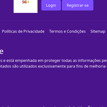
Login
Registrar-se
Políticas de Privacidade
Termos e Condições
Sitemap
de
ios e está empenhada em proteger todas as informações pe
tados são utilizados exclusivamente para fins de melhoria