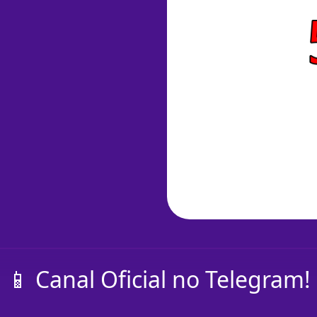
📱 Canal Oficial no Telegram!