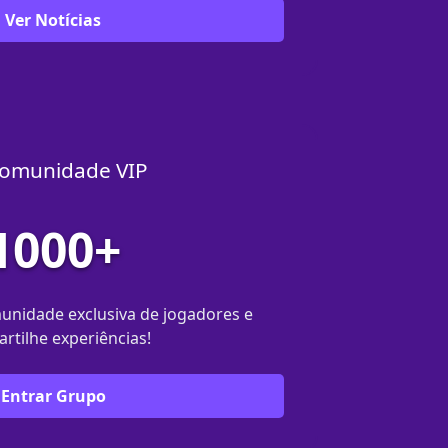
Ver Notícias
Comunidade VIP
1000+
unidade exclusiva de jogadores e
rtilhe experiências!
Entrar Grupo