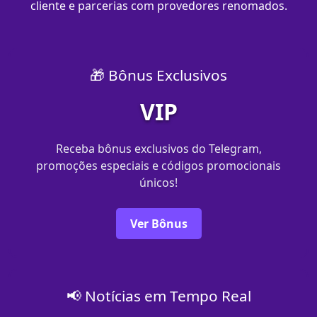
cliente e parcerias com provedores renomados.
🎁 Bônus Exclusivos
VIP
Receba bônus exclusivos do Telegram,
promoções especiais e códigos promocionais
únicos!
Ver Bônus
📢 Notícias em Tempo Real