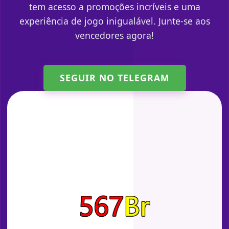
tem acesso a promoções incríveis e uma
experiência de jogo inigualável. Junte-se aos
vencedores agora!
SEGUIR NO TELEGRAM