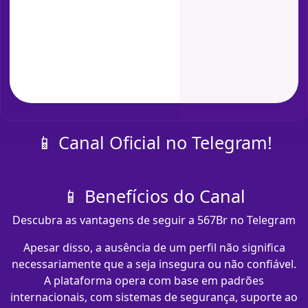
📱 Canal Oficial no Telegram!
📱 Benefícios do Canal
Descubra as vantagens de seguir a 567Br no Telegram
Apesar disso, a ausência de um perfil não significa
necessariamente que a seja insegura ou não confiável.
A plataforma opera com base em padrões
internacionais, com sistemas de segurança, suporte ao