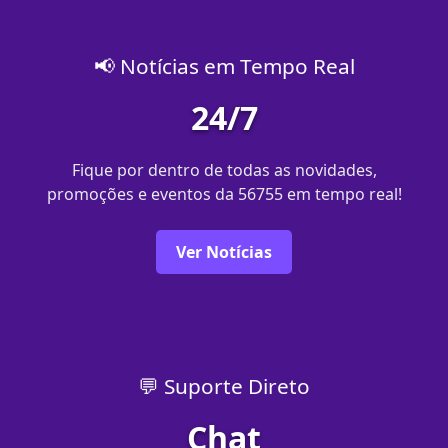
📢 Notícias em Tempo Real
24/7
Fique por dentro de todas as novidades,
promoções e eventos da 56755 em tempo real!
Ver Notícias
💬 Suporte Direto
Chat