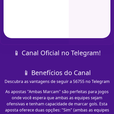
📱 Canal Oficial no Telegram!
📱 Benefícios do Canal
Descubra as vantagens de seguir a 56755 no Telegram
As apostas "Ambas Marcam" são perfeitas para jogos
onde você espera que ambas as equipes sejam
ofensivas e tenham capacidade de marcar gols. Esta
aposta oferece duas opções: "Sim" (ambas as equipes