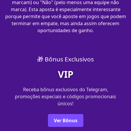
marcam) ou "Não" (pelo menos uma equipe não
marca). Esta aposta é especialmente interessante
porque permite que você aposte em jogos que podem
terminar em empate, mas ainda assim oferecem
oportunidades de ganho.
🎁 Bônus Exclusivos
VIP
Receba bônus exclusivos do Telegram,
promoções especiais e códigos promocionais
únicos!
Ver Bônus