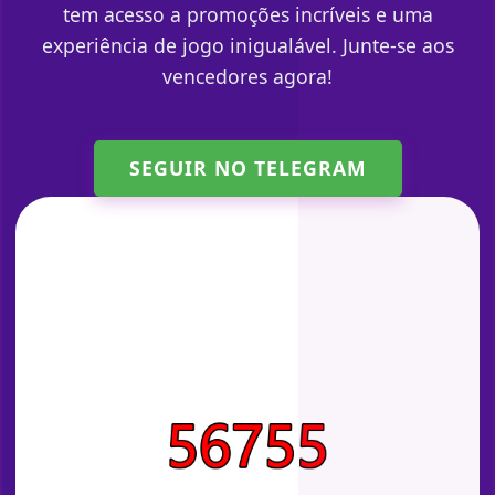
tem acesso a promoções incríveis e uma
experiência de jogo inigualável. Junte-se aos
vencedores agora!
SEGUIR NO TELEGRAM