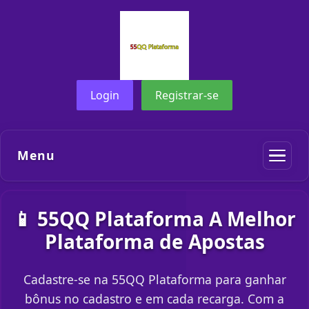
Login
Registrar-se
Menu
📱 55QQ Plataforma A Melhor
Plataforma de Apostas
Cadastre-se na 55QQ Plataforma para ganhar
bônus no cadastro e em cada recarga. Com a