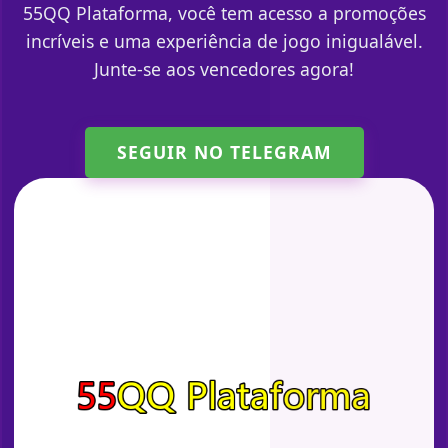
55QQ Plataforma, você tem acesso a promoções
incríveis e uma experiência de jogo inigualável.
Junte-se aos vencedores agora!
SEGUIR NO TELEGRAM