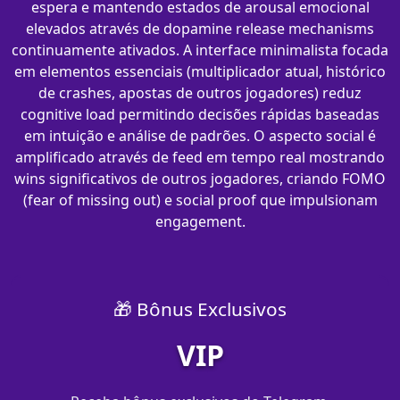
espera e mantendo estados de arousal emocional
elevados através de dopamine release mechanisms
continuamente ativados. A interface minimalista focada
em elementos essenciais (multiplicador atual, histórico
de crashes, apostas de outros jogadores) reduz
cognitive load permitindo decisões rápidas baseadas
em intuição e análise de padrões. O aspecto social é
amplificado através de feed em tempo real mostrando
wins significativos de outros jogadores, criando FOMO
(fear of missing out) e social proof que impulsionam
engagement.
🎁 Bônus Exclusivos
VIP