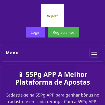
Login
Registrar-se
Menu
📱 55Pg APP A Melhor
Plataforma de Apostas
Cadastre-se na 55Pg APP para ganhar bônus no
cadastro e em cada recarga. Com a 55Pg APP,