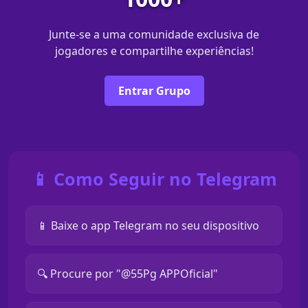
Junte-se a uma comunidade exclusiva de
jogadores e compartilhe experiências!
Entrar Grupo
📱 Como Seguir no Telegram
📱 Baixe o app Telegram no seu dispositivo
🔍 Procure por "@55Pg APPOficial"