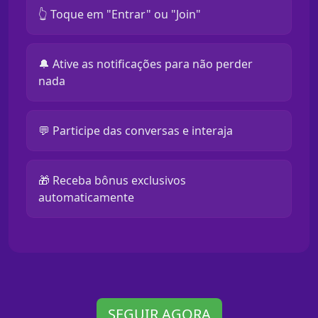
👆 Toque em "Entrar" ou "Join"
🔔 Ative as notificações para não perder
nada
💬 Participe das conversas e interaja
🎁 Receba bônus exclusivos
automaticamente
SEGUIR AGORA