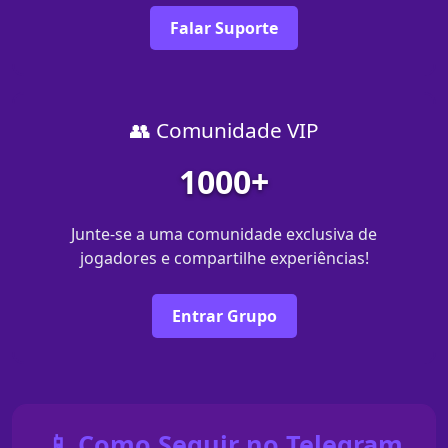
Falar Suporte
👥 Comunidade VIP
1000+
Junte-se a uma comunidade exclusiva de
jogadores e compartilhe experiências!
Entrar Grupo
📱 Como Seguir no Telegram