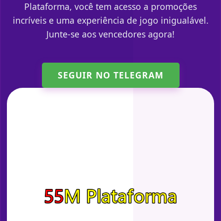
Plataforma, você tem acesso a promoções
incríveis e uma experiência de jogo inigualável.
Junte-se aos vencedores agora!
SEGUIR NO TELEGRAM