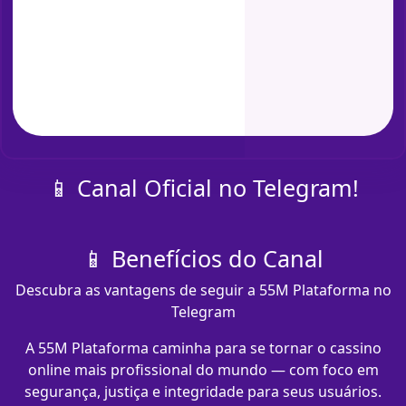
📱 Canal Oficial no Telegram!
📱 Benefícios do Canal
Descubra as vantagens de seguir a 55M Plataforma no
Telegram
A 55M Plataforma caminha para se tornar o cassino
online mais profissional do mundo — com foco em
segurança, justiça e integridade para seus usuários.