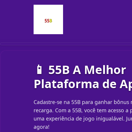
📱 55B A Melhor
Plataforma de A
Cadastre-se na 55B para ganhar bônus 
recarga. Com a 55B, você tem acesso a 
uma experiência de jogo inigualável. J
agora!