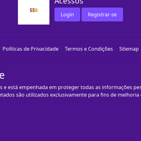
Acessos
Login
Registrar-se
Políticas de Privacidade
Termos e Condições
Sitemap
de
ios e está empenhada em proteger todas as informações pe
tados são utilizados exclusivamente para fins de melhoria