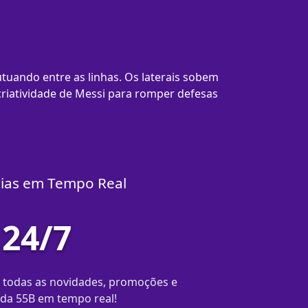
utuando entre as linhas. Os laterais sobem
criatividade de Messi para romper defesas
cias em Tempo Real
24/7
e todas as novidades, promoções e
 da 55B em tempo real!