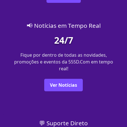
📢 Notícias em Tempo Real
24/7
Fique por dentro de todas as novidades,
promoções e eventos da 555D.Com em tempo
real!
Ver Notícias
💬 Suporte Direto