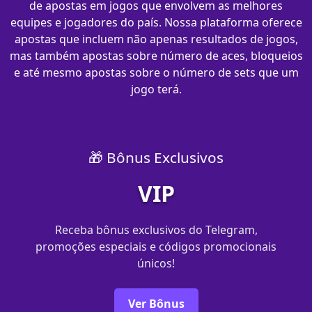
de apostas em jogos que envolvem as melhores
equipes e jogadores do país. Nossa plataforma oferece
apostas que incluem não apenas resultados de jogos,
mas também apostas sobre número de aces, bloqueios
e até mesmo apostas sobre o número de sets que um
jogo terá.
🎁 Bônus Exclusivos
VIP
Receba bônus exclusivos do Telegram,
promoções especiais e códigos promocionais
únicos!
Ver Bônus