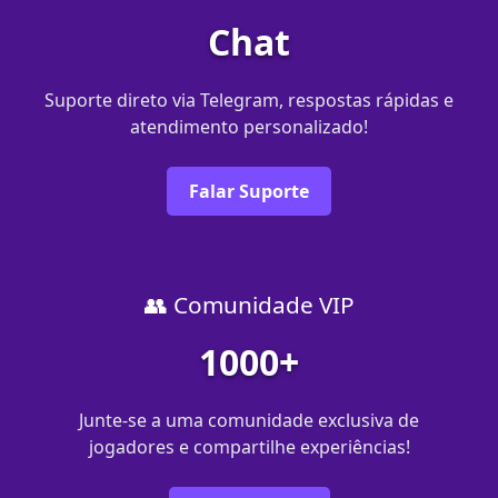
Chat
Suporte direto via Telegram, respostas rápidas e
atendimento personalizado!
Falar Suporte
👥 Comunidade VIP
1000+
Junte-se a uma comunidade exclusiva de
jogadores e compartilhe experiências!