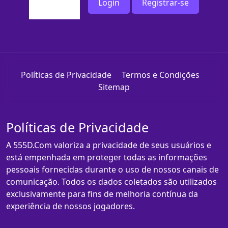
Login
Registrar-se
Políticas de Privacidade
Termos e Condições
Sitemap
Políticas de Privacidade
A 555D.Com valoriza a privacidade de seus usuários e
está empenhada em proteger todas as informações
pessoais fornecidas durante o uso de nossos canais de
comunicação. Todos os dados coletados são utilizados
exclusivamente para fins de melhoria contínua da
experiência de nossos jogadores.