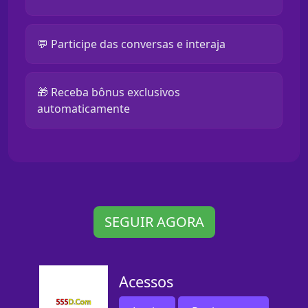
💬 Participe das conversas e interaja
🎁 Receba bônus exclusivos
automaticamente
SEGUIR AGORA
Acessos