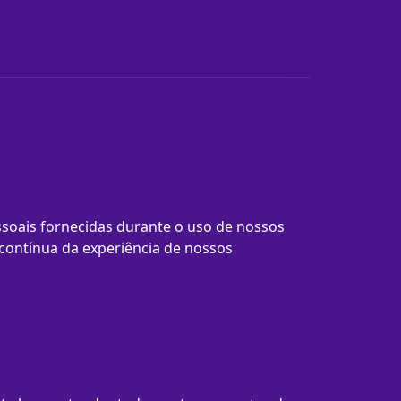
ssoais fornecidas durante o uso de nossos
 contínua da experiência de nossos