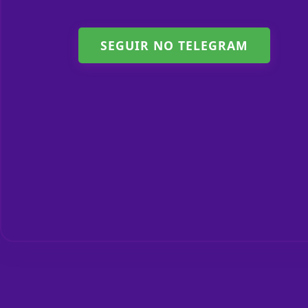
SEGUIR NO TELEGRAM