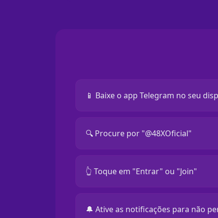
📱 Baixe o app Telegram no seu disp
🔍 Procure por "@48XOficial"
👆 Toque em "Entrar" ou "Join"
🔔 Ative as notificações para não p