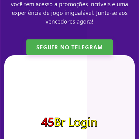
você tem acesso a promoções incríveis e uma
experiência de jogo inigualável. Junte-se aos
vencedores agora!
SEGUIR NO TELEGRAM