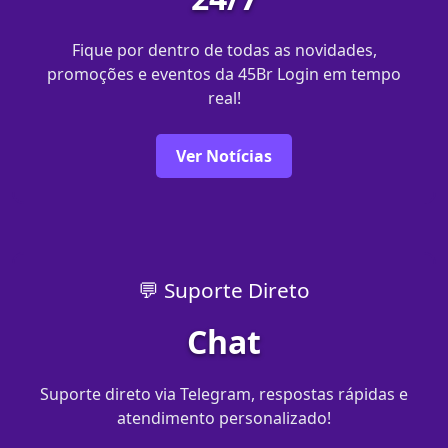
Fique por dentro de todas as novidades,
promoções e eventos da 45Br Login em tempo
real!
Ver Notícias
💬 Suporte Direto
Chat
Suporte direto via Telegram, respostas rápidas e
atendimento personalizado!