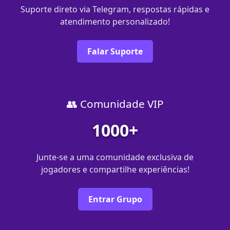
Suporte direto via Telegram, respostas rápidas e
atendimento personalizado!
Falar Suporte
👥 Comunidade VIP
1000+
Junte-se a uma comunidade exclusiva de
jogadores e compartilhe experiências!
Entrar Grupo