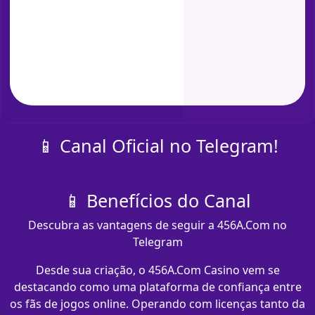
📱 Canal Oficial no Telegram!
📱 Benefícios do Canal
Descubra as vantagens de seguir a 456A.Com no
Telegram
Desde sua criação, o 456A.Com Casino vem se
destacando como uma plataforma de confiança entre
os fãs de jogos online. Operando com licenças tanto da