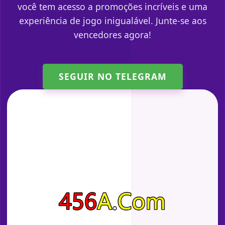
você tem acesso a promoções incríveis e uma
experiência de jogo inigualável. Junte-se aos
vencedores agora!
SEGUIR NO TELEGRAM