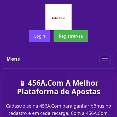
Login
Registrar-se
Menu
📱 456A.Com A Melhor
Plataforma de Apostas
Cadastre-se na 456A.Com para ganhar bônus no
cadastro e em cada recarga. Com a 456A.Com,