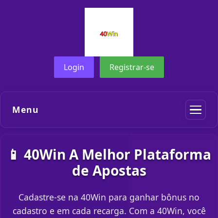
Login
Registrar-se
Menu
📱 40Win A Melhor Plataforma
de Apostas
Cadastre-se na 40Win para ganhar bônus no
cadastro e em cada recarga. Com a 40Win, você