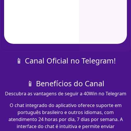
📱 Canal Oficial no Telegram!
📱 Benefícios do Canal
Descubra as vantagens de seguir a 40Win no Telegram
O chat integrado do aplicativo oferece suporte em
português brasileiro e outros idiomas, com
atendimento 24 horas por dia, 7 dias por semana. A
interface do chat é intuitiva e permite enviar