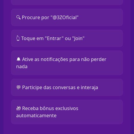
🔍 Procure por "@3ZOficial"
👆 Toque em "Entrar" ou "Join"
🔔 Ative as notificações para não perder
nada
💬 Participe das conversas e interaja
🎁 Receba bônus exclusivos
automaticamente