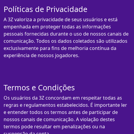
Políticas de Privacidade
A 3Z valoriza a privacidade de seus usuários e está
empenhada em proteger todas as informações
pessoais fornecidas durante o uso de nossos canais de
comunicação. Todos os dados coletados são utilizados
exclusivamente para fins de melhoria contínua da
experiência de nossos jogadores.
Termos e Condições
Os usuários da 3Z concordam em respeitar todas as
regras e regulamentos estabelecidos. É importante ler
e entender todos os termos antes de participar de
nossos canais de comunicação. A violação destes
termos pode resultar em penalizações ou na
suspensão da conta.