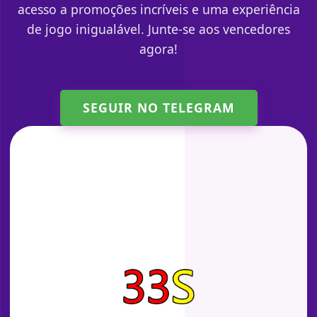
acesso a promoções incríveis e uma experiência
de jogo inigualável. Junte-se aos vencedores
agora!
SEGUIR NO TELEGRAM