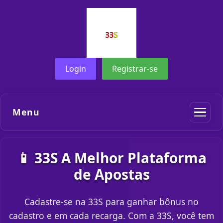
Login
Registrar-se
Menu
📱 33S A Melhor Plataforma
de Apostas
Cadastre-se na 33S para ganhar bônus no
cadastro e em cada recarga. Com a 33S, você tem