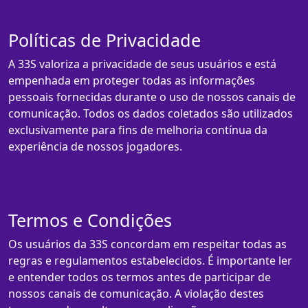
Políticas de Privacidade
A 33S valoriza a privacidade de seus usuários e está
empenhada em proteger todas as informações
pessoais fornecidas durante o uso de nossos canais de
comunicação. Todos os dados coletados são utilizados
exclusivamente para fins de melhoria contínua da
experiência de nossos jogadores.
Termos e Condições
Os usuários da 33S concordam em respeitar todas as
regras e regulamentos estabelecidos. É importante ler
e entender todos os termos antes de participar de
nossos canais de comunicação. A violação destes