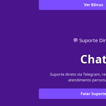
Ver Bônus
💬 Suporte Di
Cha
Suporte direto via Telegram, r
atendimento persona
Falar Suport