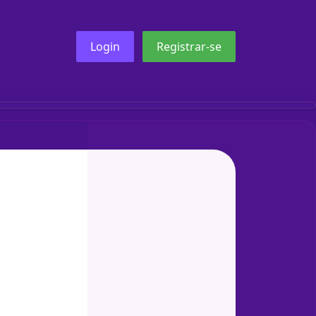
Login
Registrar-se