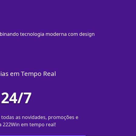
ombinando tecnologia moderna com design
cias em Tempo Real
24/7
e todas as novidades, promoções e
a 222Win em tempo real!