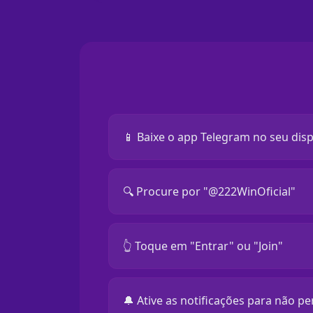
📱 Baixe o app Telegram no seu disp
🔍 Procure por "@222WinOficial"
👆 Toque em "Entrar" ou "Join"
🔔 Ative as notificações para não p