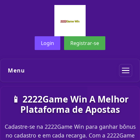
Login
Registrar-se
Menu
📱 2222Game Win A Melhor
Plataforma de Apostas
Cadastre-se na 2222Game Win para ganhar bônus
no cadastro e em cada recarga. Com a 2222Game