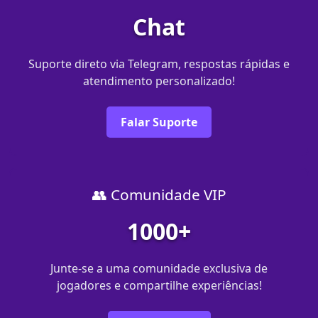
Chat
Suporte direto via Telegram, respostas rápidas e
atendimento personalizado!
Falar Suporte
👥 Comunidade VIP
1000+
Junte-se a uma comunidade exclusiva de
jogadores e compartilhe experiências!