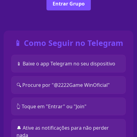
Entrar Grupo
📱 Como Seguir no Telegram
📱 Baixe o app Telegram no seu dispositivo
🔍 Procure por "@2222Game WinOficial"
👆 Toque em "Entrar" ou "Join"
🔔 Ative as notificações para não perder
nada