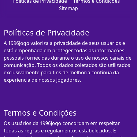
Políticas de Privacidade
Termos e Condições
Sitemap
Políticas de Privacidade
A 1996Jogo valoriza a privacidade de seus usuários e
está empenhada em proteger todas as informações
pessoais fornecidas durante o uso de nossos canais de
comunicação. Todos os dados coletados são utilizados
exclusivamente para fins de melhoria contínua da
experiência de nossos jogadores.
Termos e Condições
Os usuários da 1996Jogo concordam em respeitar
todas as regras e regulamentos estabelecidos. É