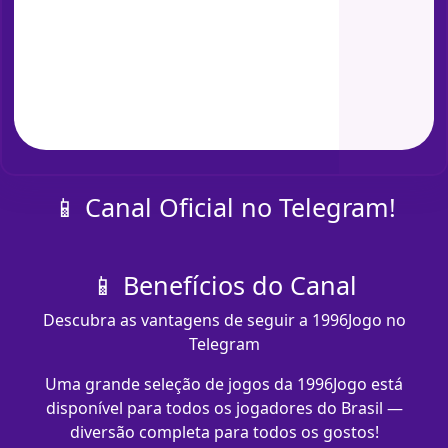
📱 Canal Oficial no Telegram!
📱 Benefícios do Canal
Descubra as vantagens de seguir a 1996Jogo no
Telegram
Uma grande seleção de jogos da 1996Jogo está
disponível para todos os jogadores do Brasil —
diversão completa para todos os gostos!