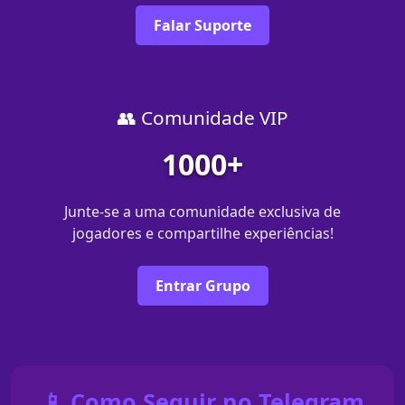
Falar Suporte
👥 Comunidade VIP
1000+
Junte-se a uma comunidade exclusiva de
jogadores e compartilhe experiências!
Entrar Grupo
📱 Como Seguir no Telegram