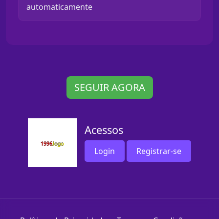
automaticamente
SEGUIR AGORA
Acessos
Login
Registrar-se