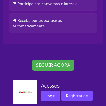
💬 Participe das conversas e interaja
🎁 Receba bônus exclusivos
automaticamente
SEGUIR AGORA
Acessos
Login
Registrar-se