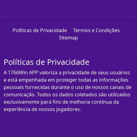
Políticas de Privacidade
Termos e Condições
Sitemap
Políticas de Privacidade
A 1766Win APP valoriza a privacidade de seus usuários
e está empenhada em proteger todas as informações
pessoais fornecidas durante o uso de nossos canais de
comunicação. Todos os dados coletados são utilizados
exclusivamente para fins de melhoria contínua da
experiência de nossos jogadores.