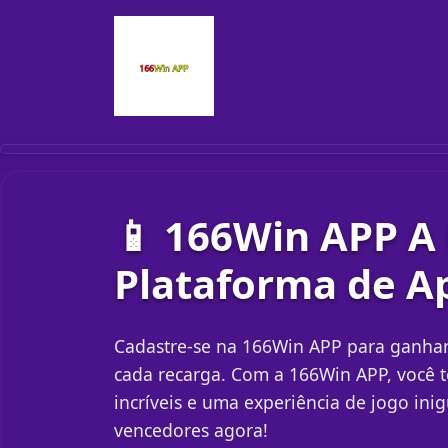
📱 166Win APP A
Plataforma de A
Cadastre-se na 166Win APP para ganha
cada recarga. Com a 166Win APP, você 
incríveis e uma experiência de jogo inig
vencedores agora!