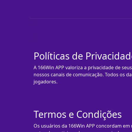
Políticas de Privacida
A 166Win APP valoriza a privacidade de seu
nossos canais de comunicação. Todos os dad
jogadores.
Termos e Condições
Os usuários da 166Win APP concordam em re