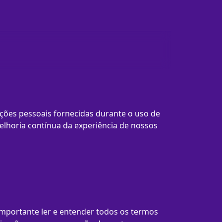
ções pessoais fornecidas durante o uso de
elhoria contínua da experiência de nossos
mportante ler e entender todos os termos