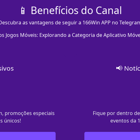
📱 Benefícios do Canal
Descubra as vantagens de seguir a 166Win APP no Telegra
s Jogos Móveis: Explorando a Categoria de Aplicativo Móv
sivos
📢 Notí
m, promoções especiais
Fique por dentro d
s únicos!
eventos da 