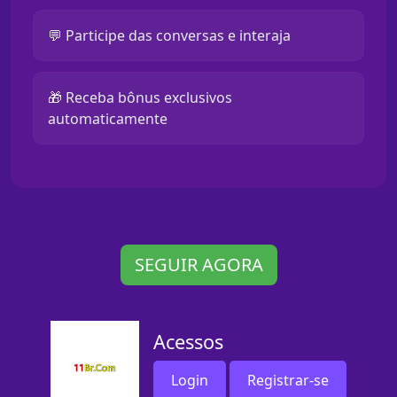
💬 Participe das conversas e interaja
🎁 Receba bônus exclusivos
automaticamente
SEGUIR AGORA
Acessos
Login
Registrar-se