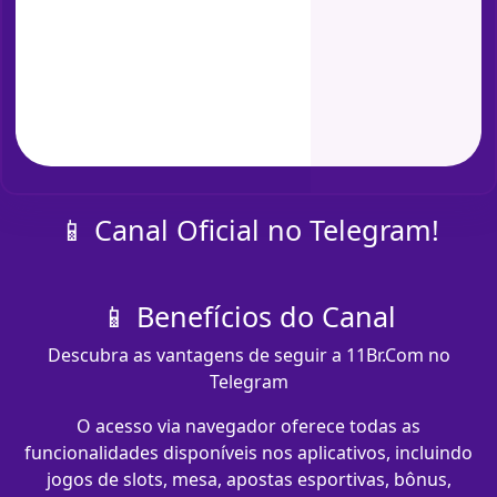
📱 Canal Oficial no Telegram!
📱 Benefícios do Canal
Descubra as vantagens de seguir a 11Br.Com no
Telegram
O acesso via navegador oferece todas as
funcionalidades disponíveis nos aplicativos, incluindo
jogos de slots, mesa, apostas esportivas, bônus,