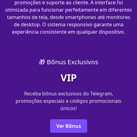
promoções e suporte ao cliente. A interface foi
otimizada para funcionar perfeitamente em diferentes
tamanhos de tela, desde smartphones até monitores
de desktop. O sistema responsivo garante uma
experiência consistente em qualquer dispositivo.
🎁 Bônus Exclusivos
VIP
Receba bônus exclusivos do Telegram,
promoções especiais e códigos promocionais
únicos!
Ver Bônus