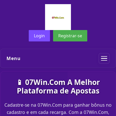
Login
Registrar-se
Menu
📱 07Win.Com A Melhor
Plataforma de Apostas
Cadastre-se na 07Win.Com para ganhar bônus no
cadastro e em cada recarga. Com a 07Win.Com,