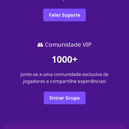
Falar Suporte
👥 Comunidade VIP
1000+
Junte-se a uma comunidade exclusiva de
jogadores e compartilhe experiências!
Entrar Grupo