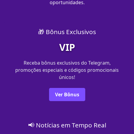
oportunidades.
🎁 Bônus Exclusivos
VIP
Receba bônus exclusivos do Telegram,
promoções especiais e códigos promocionais
únicos!
Ver Bônus
📢 Notícias em Tempo Real