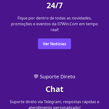
24/7
Fique por dentro de todas as novidades,
promoções e eventos da 07Win.Com em tempo
real!
Ver Notícias
💬 Suporte Direto
Chat
Suporte direto via Telegram, respostas rápidas e
atendimento personalizado!